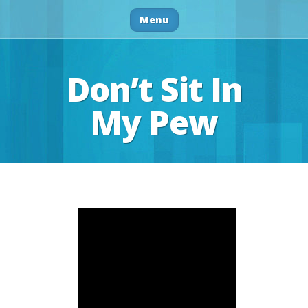
Menu
Don’t Sit In
My Pew